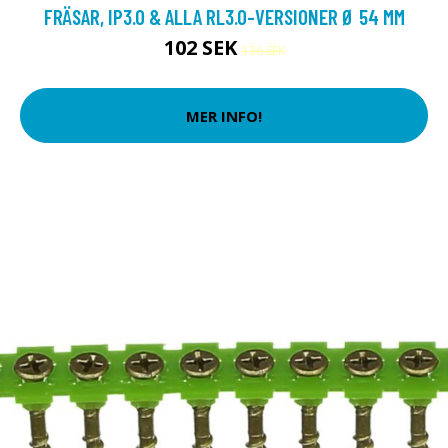
FRÄSAR, IP3.0 & ALLA RL3.0-VERSIONER Ø 54 MM
102 SEK
136 SEK
MER INFO!