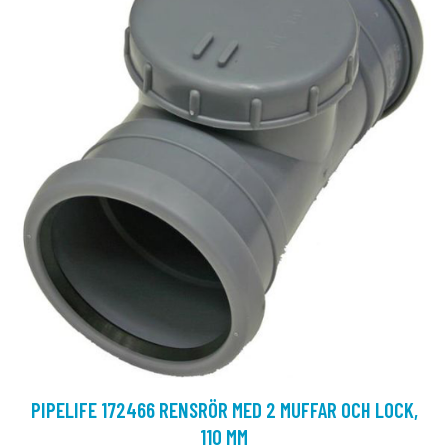
PIPELIFE 172466 RENSRÖR MED 2 MUFFAR OCH LOCK,
110 MM