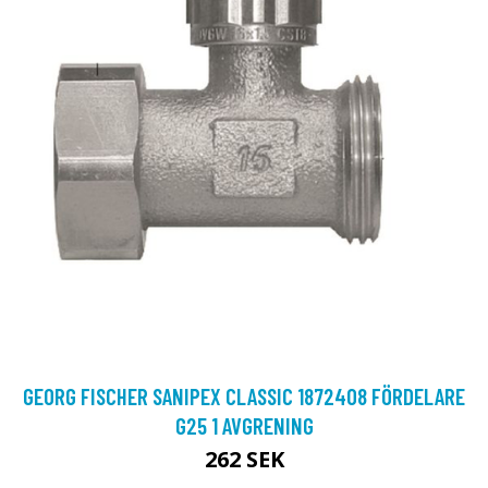
GEORG FISCHER SANIPEX CLASSIC 1872408 FÖRDELARE
G25 1 AVGRENING
262 SEK