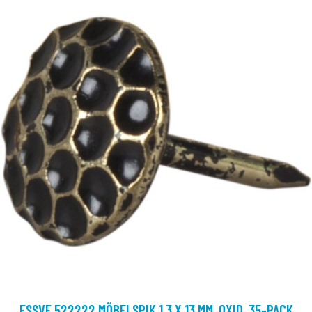
ESSVE 522222 MÖBELSPIK 1,3 X 13 MM, OXID, 35-PACK