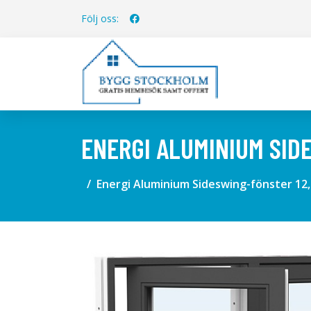
Följ oss:
ENERGI ALUMINIUM SID
Energi Aluminium Sideswing-fönster 12,