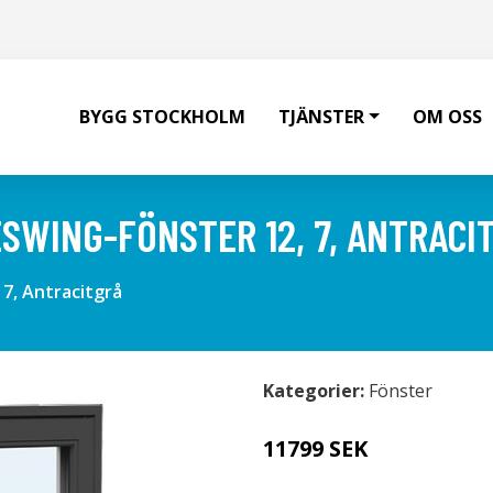
BYGG STOCKHOLM
TJÄNSTER
OM OSS
ESWING-FÖNSTER 12, 7, ANTRACI
 7, Antracitgrå
Kategorier:
Fönster
11799 SEK