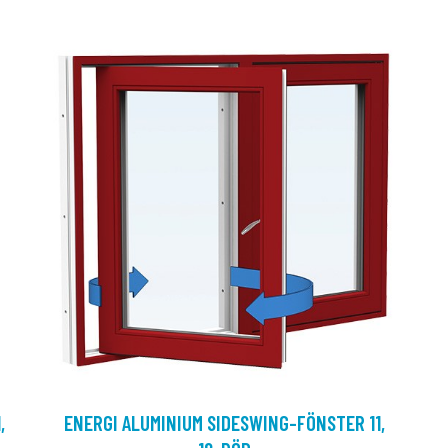
,
ENERGI ALUMINIUM SIDESWING-FÖNSTER 11,