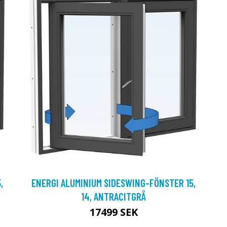
,
ENERGI ALUMINIUM SIDESWING-FÖNSTER 15,
14, ANTRACITGRÅ
17499 SEK