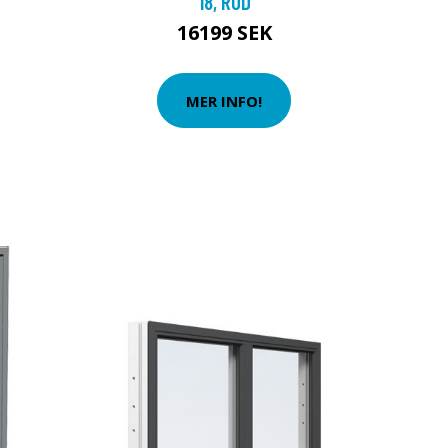
18, RÖD
16199 SEK
MER INFO!