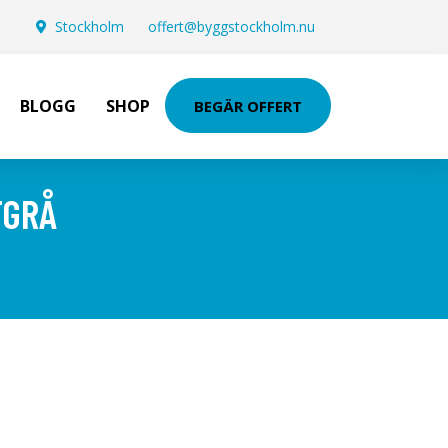
Stockholm
offert@byggstockholm.nu
BLOGG
SHOP
BEGÄR OFFERT
TGRÅ