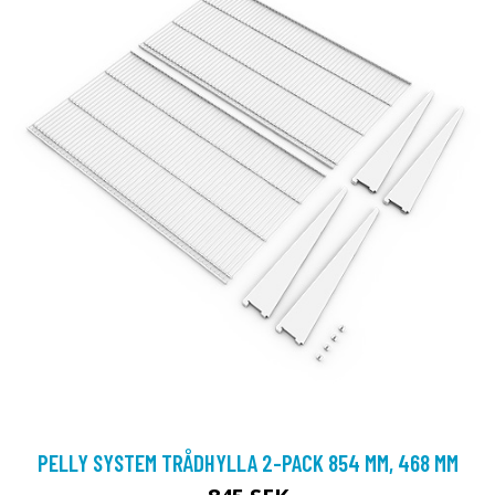
PELLY SYSTEM TRÅDHYLLA 2-PACK 854 MM, 468 MM