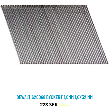
DEWALT 626068 DYCKERT 1,6MM 1,6X32 MM
228 SEK
254 SEK