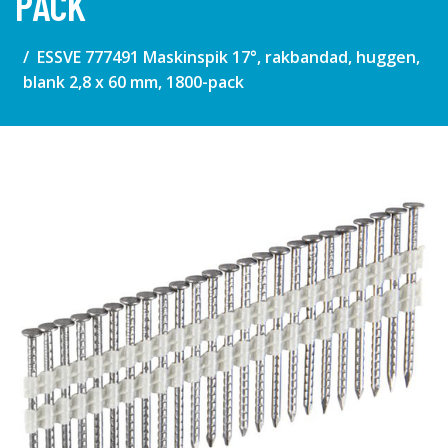
PACK
ESSVE 777491 Maskinspik 17°, rakbandad, huggen,
blank 2,8 x 60 mm, 1800-pack