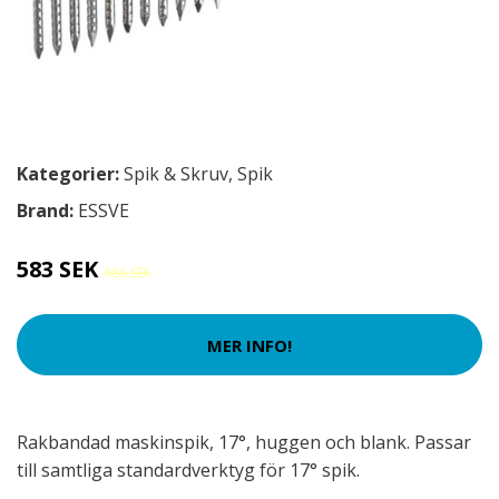
Kategorier:
Spik & Skruv
,
Spik
Brand:
ESSVE
583 SEK
686 SEK
MER INFO!
Rakbandad maskinspik, 17°, huggen och blank. Passar
till samtliga standardverktyg för 17° spik.