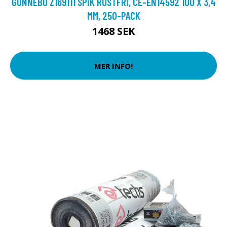
GUNNEBO Z169111 SPIK ROSTFRI, CE-EN14592 100 X 3,4
MM, 250-PACK
1468 SEK
MER INFO!