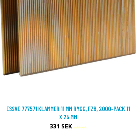
ESSVE 777571 KLAMMER 11 MM RYGG, FZB, 2000-PACK 11
X 25 MM
331 SEK
390 SEK