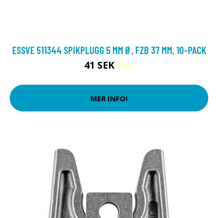
ESSVE 511344 SPIKPLUGG 5 MM Ø, FZB 37 MM, 10-PACK
41 SEK
52 SEK
MER INFO!