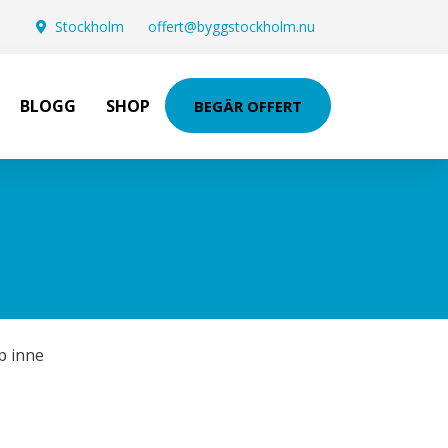
Stockholm
offert@byggstockholm.nu
BLOGG
SHOP
BEGÄR OFFERT
p inne