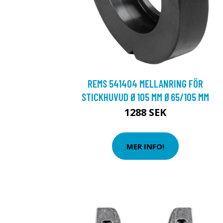
REMS 541404 MELLANRING FÖR
STICKHUVUD Ø105 MM Ø65/105 MM
1288 SEK
MER INFO!