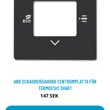
ABB 2CKA006155A0060 CENTRUMPLATTA FÖR
TERMOSTAT SVART
147 SEK
210 SEK