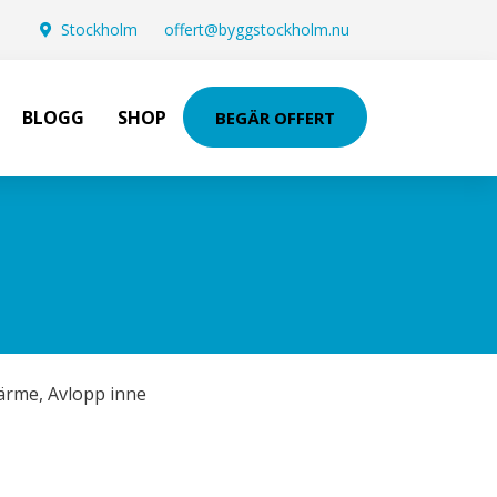
Stockholm
offert@byggstockholm.nu
BLOGG
SHOP
BEGÄR OFFERT
ärme
,
Avlopp inne