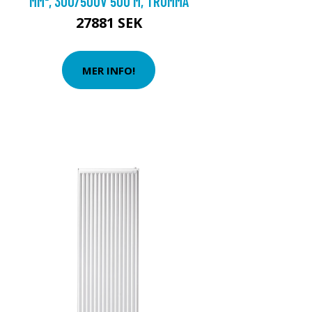
MM², 300/500V 500 M, TRUMMA
27881 SEK
MER INFO!