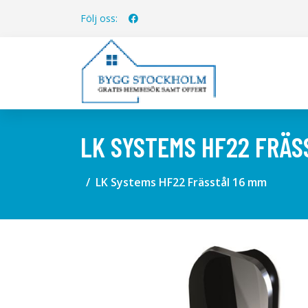
Följ oss:
LK SYSTEMS HF22 FRÄS
LK Systems HF22 Frässtål 16 mm