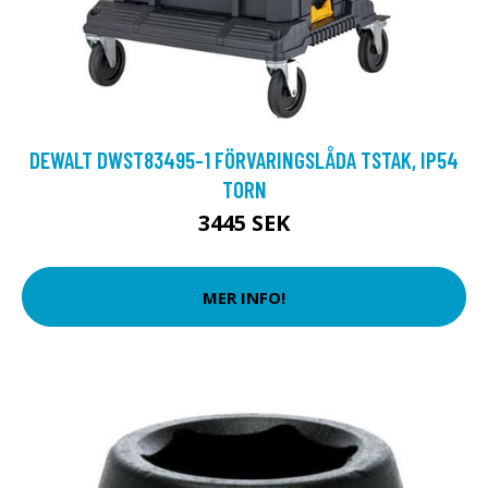
DEWALT DWST83495-1 FÖRVARINGSLÅDA TSTAK, IP54
TORN
3445 SEK
MER INFO!