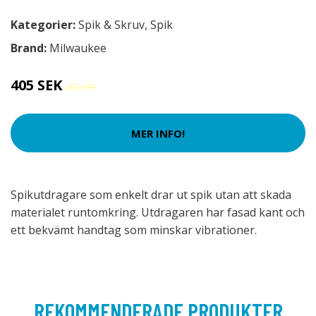
Kategorier:
Spik & Skruv
,
Spik
Brand:
Milwaukee
405 SEK
450 SEK
MER INFO!
Spikutdragare som enkelt drar ut spik utan att skada
materialet runtomkring. Utdragaren har fasad kant och
ett bekvämt handtag som minskar vibrationer.
REKOMMENDERADE PRODUKTER