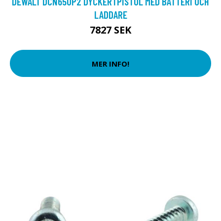
DEWALT DCN650P2 DYCKERTPISTOL MED BATTERI OCH
LADDARE
7827 SEK
MER INFO!