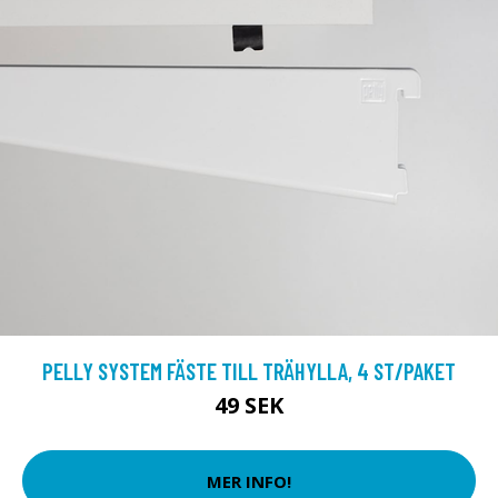
PELLY SYSTEM FÄSTE TILL TRÄHYLLA, 4 ST/PAKET
49 SEK
MER INFO!