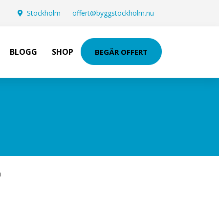
Stockholm
offert@byggstockholm.nu
BLOGG
SHOP
BEGÄR OFFERT
h