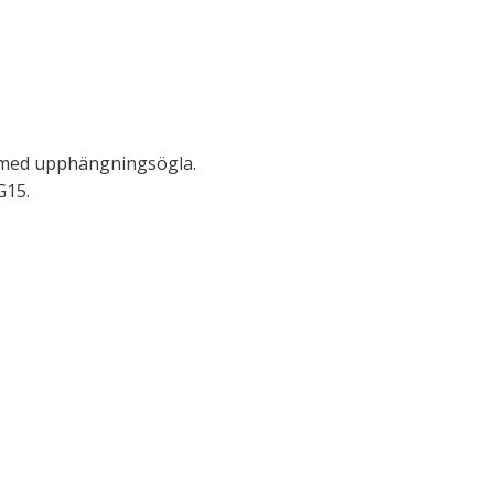
 med upphängningsögla.
G15.