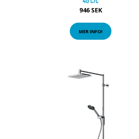
40 C/C
946 SEK
MER INFO!