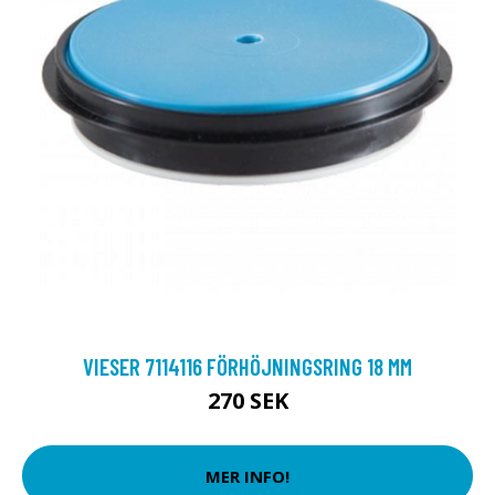
VIESER 7114116 FÖRHÖJNINGSRING 18 MM
270 SEK
MER INFO!