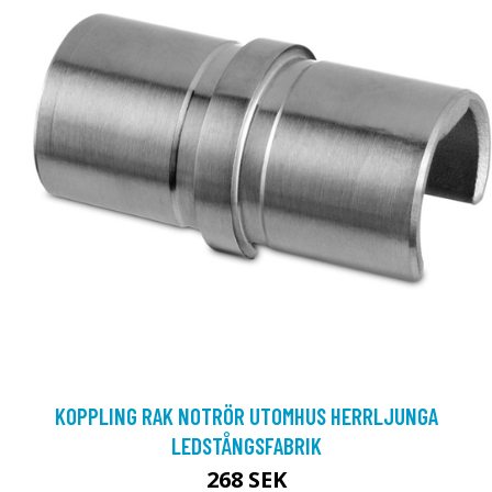
KOPPLING RAK NOTRÖR UTOMHUS HERRLJUNGA
LEDSTÅNGSFABRIK
268 SEK