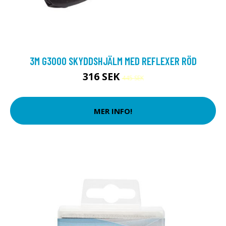
3M G3000 SKYDDSHJÄLM MED REFLEXER RÖD
316 SEK
445 SEK
MER INFO!