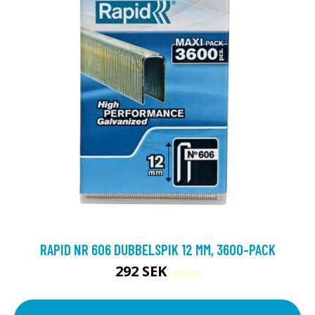
RAPID NR 606 DUBBELSPIK 12 MM, 3600-PACK
292 SEK
308 SEK