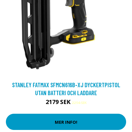
STANLEY FATMAX SFMCN616B-XJ DYCKERTPISTOL
UTAN BATTERI OCH LADDARE
2179 SEK
2294 SEK
MER INFO!