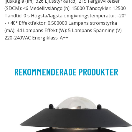
ljuskägla (lm): 326 Ljusstyrka (cd): 215 Färgavvikelser
(SDCM): <6 Medellivslängd (h): 15000 Tändcykler: 12500
Tändtid: 0 s Högsta/lägsta omgivningstemperatur: -20°
- +40° Effektfaktor: 0.500000 Lampans strömstyrka
(mA): 44 Lampans Effekt (W): 5 Lampans Spänning (V):
220-240VAC Energiklass: A++
REKOMMENDERADE PRODUKTER